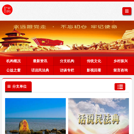
机构概况
最新资讯
分支机构
传统文化
乡村振兴
公益之窗
话说民法典
访谈专栏
影视回看
留言咨询
分支单位